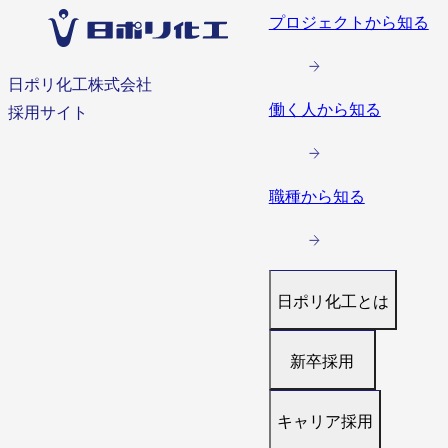
プロジェクトから知る
日ポリ化工株式会社
働く人から知る
採用サイト
職種から知る
日ポリ化工とは
トップ
新卒採用
代表メッセージ
働く環境と制度
募集職種
キャリア採用
すぐわかる日ポリ
福利厚生・研修