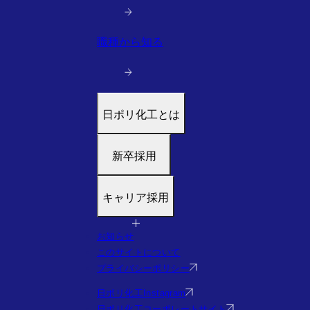
職種から知る
日ポリ化工とは
トップ
新卒採用
代表メッセージ
働く環境と制度
募集職種
キャリア採用
すぐわかる日ポリ化工
福利厚生・研修
会社情報・沿革
採用フロー
募集職種
お知らせ
事業・実績を見る（実績サイトへ）
Q&A
福利厚生・研修
このサイトについて
社員の様子
Q&A
プライバシーポリシー
エントリー
日ポリ化工Instagram
日ポリ化工コーポレートサイト