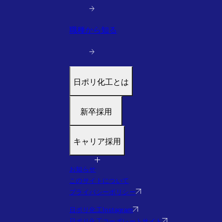
職種から知る
日ポリ化工とは
トップ
新卒採用
代表メッセージ
働く環境と制度
募集職種
キャリア採用
すぐわかる日ポリ化工
福利厚生・研修
会社情報・沿革
採用フロー
募集職種
お知らせ
事業・実績を見る（実績サイトへ）
Q&A
福利厚生・研修
このサイトについて
社員の様子
Q&A
プライバシーポリシー
エントリー
日ポリ化工Instagram
日ポリ化工コーポレートサイト