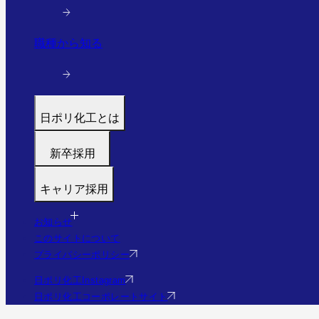
職種から知る
日ポリ化工とは
トップ
新卒採用
代表メッセージ
募集職種
働く環境と制度
キャリア採用
福利厚生・研修
すぐわかる日ポリ化工
募集職種
採用フロー
会社情報・沿革
お知らせ
福利厚生・研修
Q&A
このサイトについて
事業・実績を見る（実績サイトへ）
Q&A
プライバシーポリシー
社員の様子
エントリー
日ポリ化工Instagram
日ポリ化工コーポレートサイト