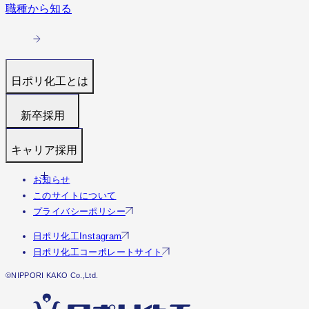
職種から知る
日ポリ化工とは
トップ
新卒採用
代表メッセージ
募集職種
キャリア採用
働く環境と制度
福利厚生・研修
すぐわかる日ポリ化工
お知らせ
募集職種
採用フロー
会社情報・沿革
このサイトについて
福利厚生・研修
Q&A
事業・実績を見る（実績サイトへ）
プライバシーポリシー
Q&A
社員の様子
日ポリ化工Instagram
エントリー
日ポリ化工コーポレートサイト
©︎NIPPORI KAKO Co.,Ltd.