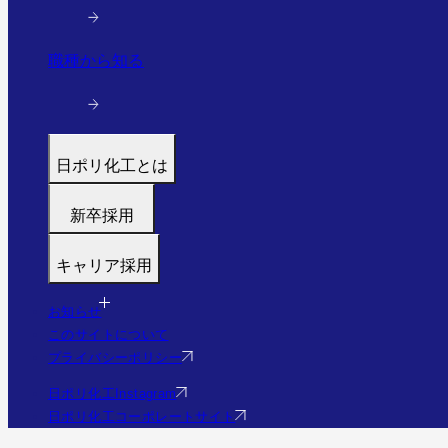
職種から知る
日ポリ化工とは
トップ
新卒採用
代表メッセージ
募集職種
働く環境と制度
キャリア採用
福利厚生・研修
すぐわかる日ポリ化工
募集職種
採用フロー
会社情報・沿革
お知らせ
福利厚生・研修
Q&A
このサイトについて
事業・実績を見る（実績サイトへ）
Q&A
プライバシーポリシー
社員の様子
エントリー
日ポリ化工Instagram
日ポリ化工コーポレートサイト