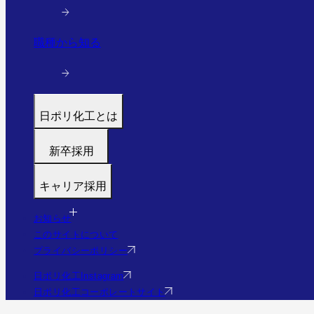
職種から知る
日ポリ化工とは
トップ
新卒採用
代表メッセージ
募集職種
働く環境と制度
キャリア採用
福利厚生・研修
すぐわかる日ポリ化工
募集職種
採用フロー
会社情報・沿革
お知らせ
福利厚生・研修
Q&A
このサイトについて
事業・実績を見る（実績サイトへ）
Q&A
プライバシーポリシー
社員の様子
エントリー
日ポリ化工Instagram
日ポリ化工コーポレートサイト