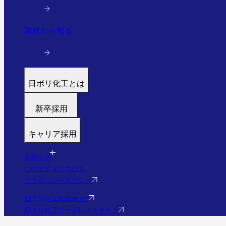
職種から知る
日ポリ化工とは
トップ
新卒採用
代表メッセージ
募集職種
働く環境と制度
キャリア採用
福利厚生・研修
すぐわかる日ポリ化工
募集職種
採用フロー
会社情報・沿革
お知らせ
福利厚生・研修
Q&A
このサイトについて
事業・実績を見る（実績サイトへ）
Q&A
プライバシーポリシー
社員の様子
エントリー
日ポリ化工Instagram
日ポリ化工コーポレートサイト