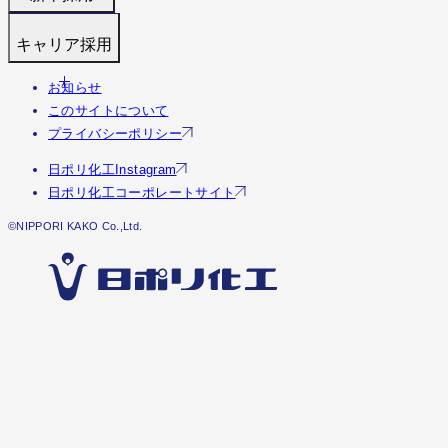
代表メッセージ
募集職種
キャリア採用
働く環境と制度
福利厚生・研修
すぐわかる日ポリ化工
お知らせ
募集職種
採用フロー
会社情報・沿革
このサイトについて
福利厚生・研修
Q&A
事業・実績を見る（実績サイトへ）
プライバシーポリシー
Q&A
社員の様子
日ポリ化工Instagram
エントリー
日ポリ化工コーポレートサイト
©︎NIPPORI KAKO Co.,Ltd.