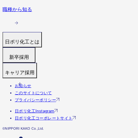
職種から知る
日ポリ化工とは
トップ
新卒採用
代表メッセージ
募集職種
キャリア採用
働く環境と制度
福利厚生・研修
すぐわかる日ポリ化工
お知らせ
募集職種
採用フロー
会社情報・沿革
このサイトについて
福利厚生・研修
Q&A
事業・実績を見る（実績サイトへ）
プライバシーポリシー
Q&A
社員の様子
日ポリ化工Instagram
エントリー
日ポリ化工コーポレートサイト
©︎NIPPORI KAKO Co.,Ltd.