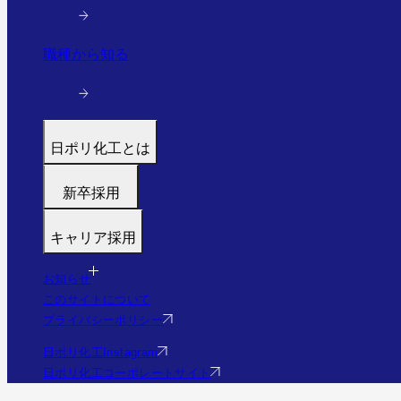
職種から知る
日ポリ化工とは
トップ
新卒採用
代表メッセージ
募集職種
働く環境と制度
キャリア採用
福利厚生・研修
すぐわかる日ポリ化工
募集職種
採用フロー
会社情報・沿革
お知らせ
福利厚生・研修
Q&A
このサイトについて
事業・実績を見る（実績サイトへ）
Q&A
プライバシーポリシー
社員の様子
エントリー
日ポリ化工Instagram
日ポリ化工コーポレートサイト