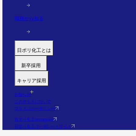
職種から知る
日ポリ化工とは
トップ
新卒採用
代表メッセージ
募集職種
働く環境と制度
キャリア採用
福利厚生・研修
すぐわかる日ポリ化工
募集職種
採用フロー
会社情報・沿革
お知らせ
福利厚生・研修
Q&A
このサイトについて
事業・実績を見る（実績サイトへ）
Q&A
プライバシーポリシー
社員の様子
エントリー
日ポリ化工Instagram
日ポリ化工コーポレートサイト