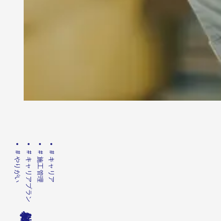
#
#
#
#
やりがい
キャリアプラン
施工管理
キャリア
と