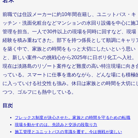
岩木
前職では住設メーカーに約10年間在籍し、ユニットバス・キ
ッチン・洗面化粧台などマンションの水回り設備を中心に施
管理を担当。一人で30件以上の現場を同時に回すなど、現場
経験を積み重ねてきた。部下を持つ係長として順調にキャリ
を築く中で、家族との時間をもっと大切にしたいという思い
と、新しい案件への挑戦心から2025年に日ポリ化工へ入社。
現在は淡路島のリゾート案件など難度の高い特注現場に向き
っている。スマートに仕事を進めながら、どんな場にも積極
に入っていける社交性も強み。休日は家族との時間を大切に
つつ、ゴルフにも熱中している。
目次
フレックス制度が決心させた。家族との時間を守るための転職
現場を動かすのは、先読みと交渉の段取り力
施工管理とユニットバスの常識を覆す。今は挑戦が楽しい