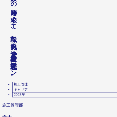
の
を
め
て
、
と
を
。
な
マ
ン
。
施工管理
キャリア
2025年
施工管理部