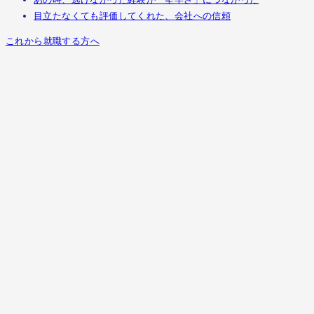
目立たなくても評価してくれた、会社への信頼
これから就職する方へ
一度は別の道を夢見た。人の魅力で選ん
日ポリ化工