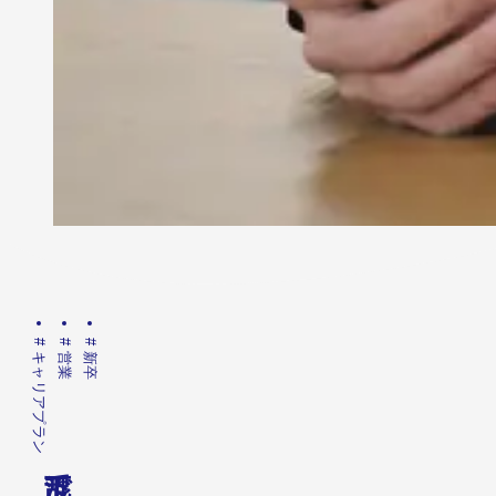
#
#
#
キャリアプラン
営業
新卒
で