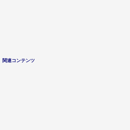
営業
新卒
2017年
仕事も遊びも常に100%。圧倒的な熱量と当事者意
やり遂げる力に変えていく。
インタビューを見る
関連コンテンツ