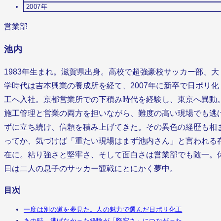
2007年
営業部
池内
1983年生まれ。滋賀県出身。高校で超強豪校サッカー部、大
学時代は吉本興業の養成所を経て、2007年に新卒で日ポリ化
工へ入社。京都営業所での下積み時代を経験し、東京へ異動
施工管理と営業の両方を担いながら、難度の高い現場でも逃
ずに立ち続け、信頼を積み上げてきた。その異色の経歴も相
ってか、気づけば「重たい現場はまず池内さん」と言われる
在に。粘り強さと堅牢さ、そして面白さは営業部でも随一。
日は二人の息子のサッカー観戦にとにかく夢中。
目次
一度は別の道を夢見た。人の魅力で選んだ日ポリ化工
あの時、逃げなかった経験が「堅牢さ」につながった