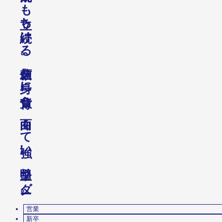
も
ち
け
る
。
を
に
う
、
く
て
い
、
リ
ダ
。
営業
新卒