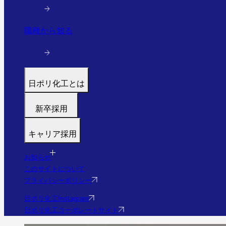
職種から知る
日ポリ化工とは
トップ
新卒採用
代表メッセージ
募集職種
働く環境と制度
キャリア採用
福利厚生・研修
すぐわかる日ポリ化工
募集職種
採用フロー
会社情報・沿革
お知らせ
福利厚生・研修
Q&A
このサイトについて
事業・実績を見る（実績サイトへ）
Q&A
プライバシーポリシー
社員の様子
エントリー
日ポリ化工Instagram
日ポリ化工コーポレートサイト