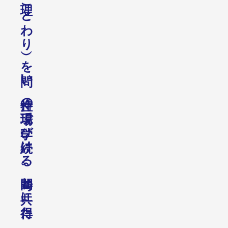
と
わ
り
を
い
、
の
で
び
け
る
。
と
に
た
、
や