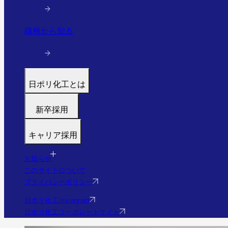
職種から知る
日ポリ化工とは
トップ
新卒採用
代表メッセージ
募集職種
働く環境と制度
キャリア採用
福利厚生・研修
すぐわかる日ポリ化工
募集職種
採用フロー
会社情報・沿革
お知らせ
福利厚生・研修
Q&A
このサイトについて
事業・実績を見る（実績サイトへ）
Q&A
プライバシーポリシー
社員の様子
エントリー
日ポリ化工Instagram
日ポリ化工コーポレートサイト