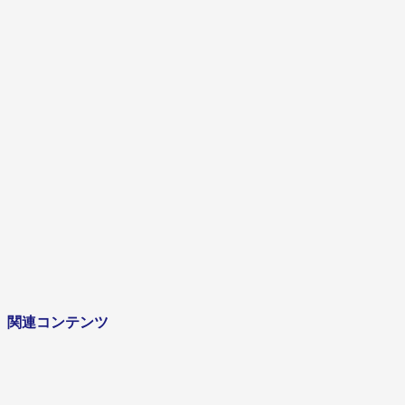
経営企画
キャリア
2005年
SEから転身の異色キャリア。数字と仕組みで、経営
翼を担う。
インタビューを見る
関連コンテンツ