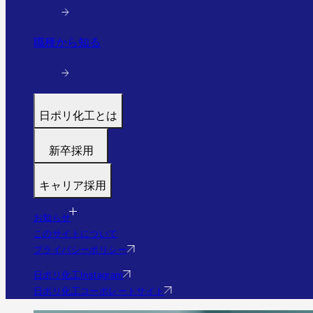
職種から知る
日ポリ化工とは
トップ
新卒採用
代表メッセージ
募集職種
働く環境と制度
キャリア採用
福利厚生・研修
すぐわかる日ポリ化工
募集職種
採用フロー
会社情報・沿革
お知らせ
福利厚生・研修
Q&A
このサイトについて
事業・実績を見る（実績サイトへ）
Q&A
プライバシーポリシー
社員の様子
エントリー
日ポリ化工Instagram
日ポリ化工コーポレートサイト