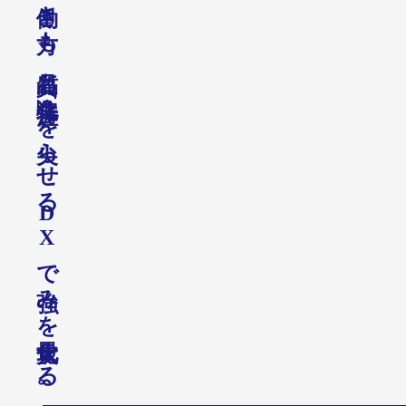
き
も
、
も
。
を
ら
せ
る
D
X
で
み
を
す
る
。