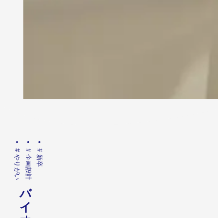
#
#
#
やりがい
企画設計
新卒
バ
イ
オ