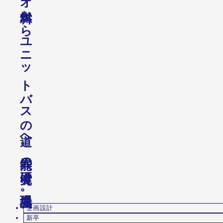
か
ら
ユ
ニ
ッ
ト
バ
ス
の
へ
。
の
は
、
。
企画設計
新卒