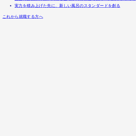
実力を積み上げた先に、新しい風呂のスタンダードを創る
これから就職する方へ
ユニットバスの現場に舞い降りた、バイ
オ燃料研究者