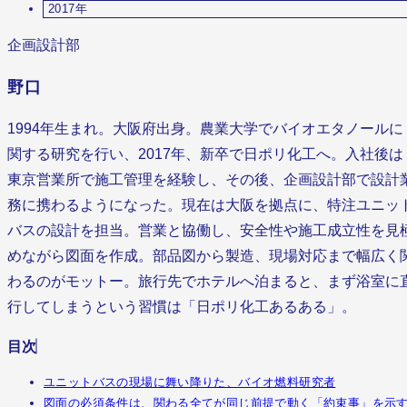
2017年
企画設計部
野口
1994年生まれ。大阪府出身。農業大学でバイオエタノールに
関する研究を行い、2017年、新卒で日ポリ化工へ。入社後は
東京営業所で施工管理を経験し、その後、企画設計部で設計
務に携わるようになった。現在は大阪を拠点に、特注ユニッ
バスの設計を担当。営業と協働し、安全性や施工成立性を見
めながら図面を作成。部品図から製造、現場対応まで幅広く
わるのがモットー。旅行先でホテルへ泊まると、まず浴室に
行してしまうという習慣は「日ポリ化工あるある」。
目次
ユニットバスの現場に舞い降りた、バイオ燃料研究者
図面の必須条件は、関わる全てが同じ前提で動く「約束事」を示