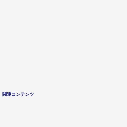
企画設計
キャリア
2021年
社寺建築で培った探究心をそのままユニットバスへ
び続ける設計者。
インタビューを見る
関連コンテンツ