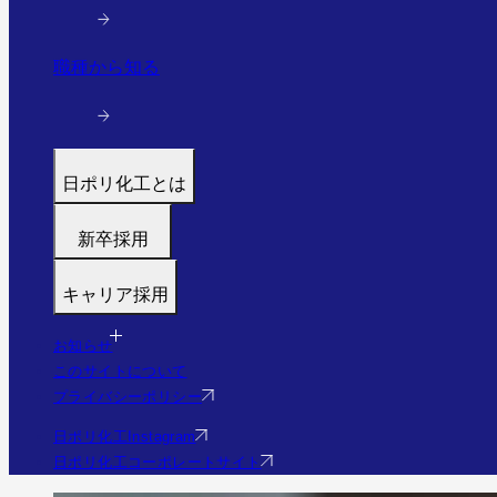
職種から知る
日ポリ化工とは
トップ
新卒採用
代表メッセージ
募集職種
働く環境と制度
キャリア採用
福利厚生・研修
すぐわかる日ポリ化工
募集職種
採用フロー
会社情報・沿革
お知らせ
福利厚生・研修
Q&A
このサイトについて
事業・実績を見る（実績サイトへ）
Q&A
プライバシーポリシー
社員の様子
エントリー
日ポリ化工Instagram
日ポリ化工コーポレートサイト