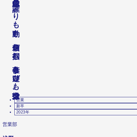
よ
り
も
き
、
を
む
、
も
び
も
。
営業
新卒
2023年
営業部