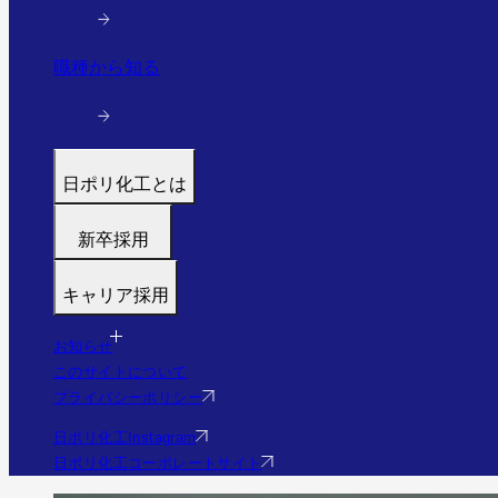
職種から知る
日ポリ化工とは
トップ
新卒採用
代表メッセージ
募集職種
働く環境と制度
キャリア採用
福利厚生・研修
すぐわかる日ポリ化工
募集職種
採用フロー
会社情報・沿革
お知らせ
福利厚生・研修
Q&A
このサイトについて
事業・実績を見る（実績サイトへ）
Q&A
プライバシーポリシー
社員の様子
エントリー
日ポリ化工Instagram
日ポリ化工コーポレートサイト