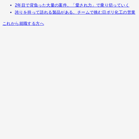
2年目で背負った大量の案件。「愛され力」で乗り切っていく
誇りを持って語れる製品がある。チームで挑む日ポリ化工の営業
これから就職する方へ
営業の価値は、「一歩先」を踏み出せる
どうかで決まる