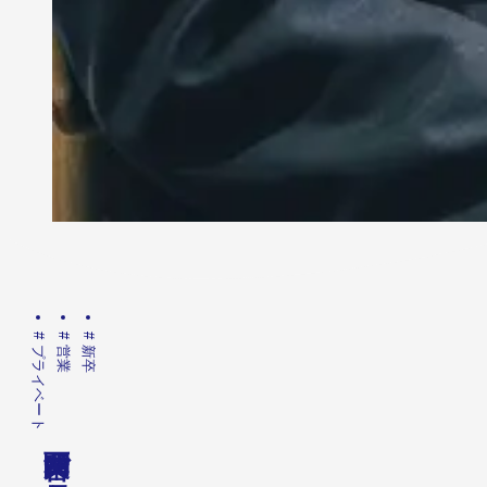
#
#
#
プライベート
営業
新卒
で
。