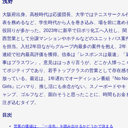
浅野
大阪府出身。高校時代は応援団長、大学ではテニスサークル
表を務めるなど、学生時代から人を巻き込み、場を前に進め
役回りが多かった。2023年に新卒で日ポリ化工へ入社し、関
西営業として分譲マンションやホテルなどのユニットバス案
を担当。入社2年目ながらグループ内最多の案件を抱え、2年
連続で社内最高評価を獲得。信条は「レスポンスは最速」「
事はプラスワン」。意見ははっきり言うが、どこか人懐っこ
てポジティブであり、若手トップクラスの営業として存在感
放っている。最近は、1年遅れでオーディション番組『No No
Girls』にハマり、推し活にも余念がない。スノーボードやキ
ャンプ、ゴルフなど、面白そうと思ったことに、時間もお金
注ぎ込むタイプ。
目次
営業の価値は、「一歩先」を踏み出せるかどうかで決まる