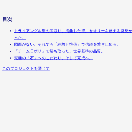
椿
企画設計部
目次
トライアングル型の間取り、湾曲した壁。セオリーを超える発想
った。
図面がない。それでも「経験と準備」で信頼を繋ぎ止める。
「チーム日ポリ」で勝ち取った、世界基準の品質。
究極の「石」へのこだわり、そして完成へ。
このプロジェクトを通じて
トライアングル型の間取り、湾曲した壁
セオリーを超える発想から始まった。