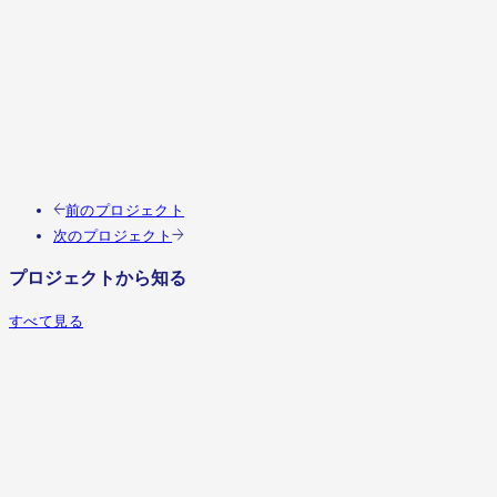
いだ案件でした。製造や施工チームと膝を突き合わせて議論
尽くした過程で、難解なオーダーを形にするための「具現化
引き出し」が格段に広がり、技術者としての視座を高めるこ
ができました。
企画設計
椿
前のプロジェクト
次のプロジェクト
プロジェクトから知る
すべて見る