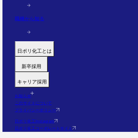
職種から知る
日ポリ化工とは
トップ
新卒採用
代表メッセージ
募集職種
働く環境と制度
キャリア採用
福利厚生・研修
すぐわかる日ポリ化工
募集職種
採用フロー
会社情報・沿革
お知らせ
福利厚生・研修
Q&A
このサイトについて
事業・実績を見る（実績サイトへ）
Q&A
プライバシーポリシー
社員の様子
エントリー
日ポリ化工Instagram
日ポリ化工コーポレートサイト