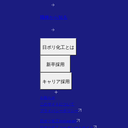
職種から知る
日ポリ化工とは
トップ
新卒採用
代表メッセージ
働く環境と制度
募集職種
キャリア採用
すぐわかる日ポリ化工
福利厚生・研修
会社情報・沿革
採用フロー
募集職種
お知らせ
事業・実績を見る（実績サイトへ）
Q&A
福利厚生・研修
このサイトについて
社員の様子
Q&A
プライバシーポリシー
エントリー
日ポリ化工Instagram
日ポリ化工コーポレートサイト